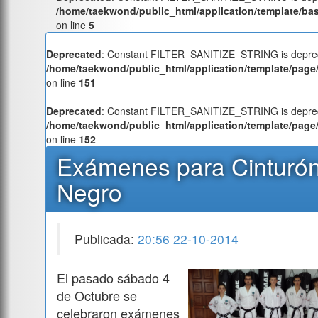
/home/taekwond/public_html/application/template/ba
on line
5
Deprecated
: Constant FILTER_SANITIZE_STRING is deprec
/home/taekwond/public_html/application/template/page/
on line
151
Deprecated
: Constant FILTER_SANITIZE_STRING is deprec
/home/taekwond/public_html/application/template/page/
on line
152
Exámenes para Cinturó
Negro
Publicada:
20:56 22-10-2014
El pasado sábado 4
de Octubre se
celebraron exámenes