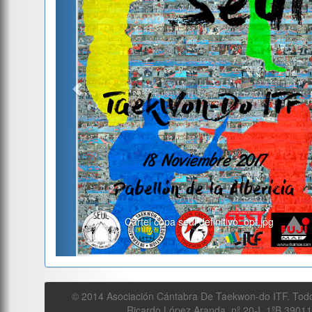
Cartel copa seul definitivo_opt.jpg
© 2014 Asociación Cántabra De Taekwon-do ITF. Todo
Ricardo López Aranda, nº 20-I, 1ºB 3901