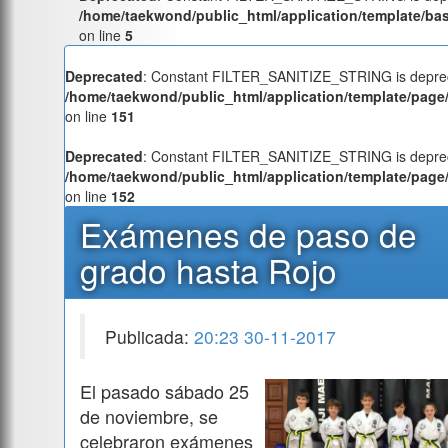
/home/taekwond/public_html/application/template/ba
on line
5
Deprecated
: Constant FILTER_SANITIZE_STRING is deprec
/home/taekwond/public_html/application/template/page/
on line
151
Deprecated
: Constant FILTER_SANITIZE_STRING is deprec
/home/taekwond/public_html/application/template/page/
on line
152
Exámenes de paso de
grado hasta Rojo
Publicada:
20:23 30-11-2017
El pasado sábado 25
de noviembre, se
celebraron exámenes