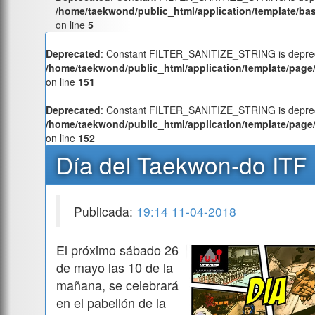
/home/taekwond/public_html/application/template/ba
on line
5
Deprecated
: Constant FILTER_SANITIZE_STRING is deprec
/home/taekwond/public_html/application/template/page/
on line
151
Deprecated
: Constant FILTER_SANITIZE_STRING is deprec
/home/taekwond/public_html/application/template/page/
on line
152
Día del Taekwon-do ITF
Publicada:
19:14 11-04-2018
El próximo sábado 26
de mayo las 10 de la
mañana, se celebrará
en el pabellón de la