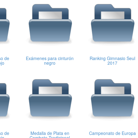
so de
Exámenes para cinturón
Ranking Gimnasio Seul
ojo
negro
2017
so de
Medalla de Plata en
Campeonato de Europa
ojo
Combate Tradicional