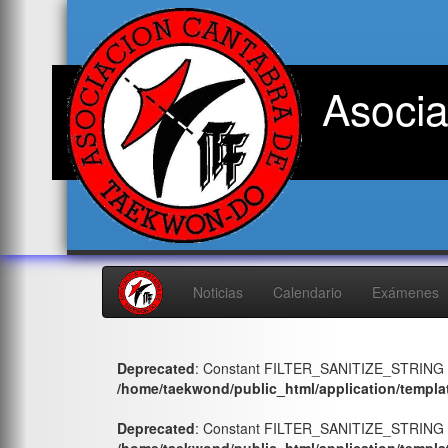
Asocia
Noticias
Calendario
Exámenes
Deprecated
: Constant FILTER_SANITIZE_STRING i
/home/taekwond/public_html/application/templa
Deprecated
: Constant FILTER_SANITIZE_STRING i
/home/taekwond/public_html/application/templa