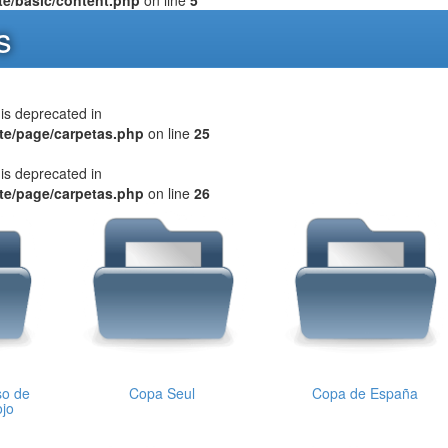
s
s deprecated in
te/page/carpetas.php
on line
25
s deprecated in
te/page/carpetas.php
on line
26
so de
Copa Seul
Copa de España
ojo