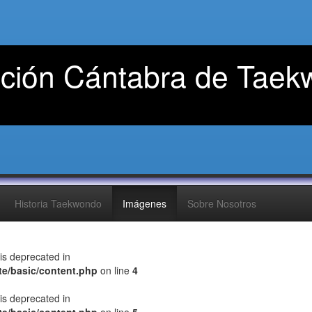
ción Cántabra de Taek
Historia Taekwondo
Imágenes
Sobre Nosotros
s deprecated in
te/basic/content.php
on line
4
s deprecated in
te/basic/content.php
on line
5