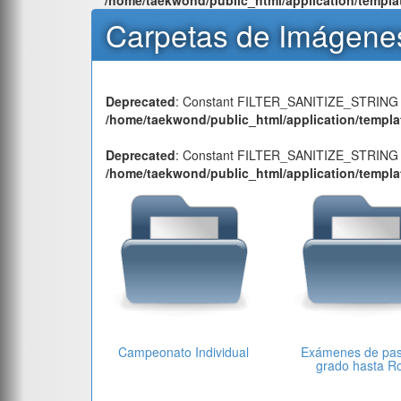
Carpetas de Imágene
Deprecated
: Constant FILTER_SANITIZE_STRING i
/home/taekwond/public_html/application/templa
Deprecated
: Constant FILTER_SANITIZE_STRING i
/home/taekwond/public_html/application/templa
Campeonato Individual
Exámenes de pa
grado hasta R