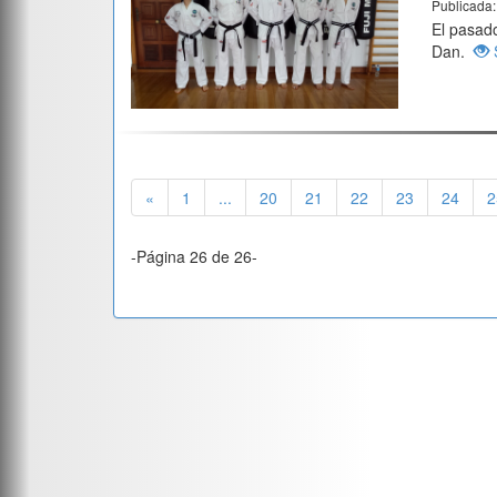
Publicada
El pasad
Dan.
S
«
1
...
20
21
22
23
24
2
-Página 26 de 26-