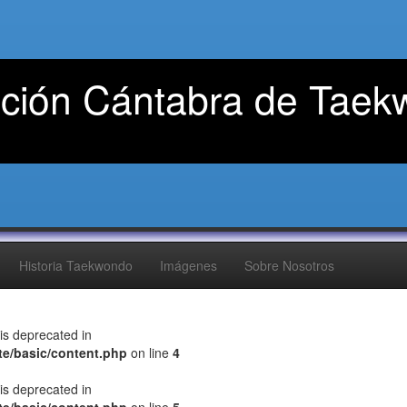
ción Cántabra de Taek
Historia Taekwondo
Imágenes
Sobre Nosotros
s deprecated in
te/basic/content.php
on line
4
s deprecated in
te/basic/content.php
on line
5