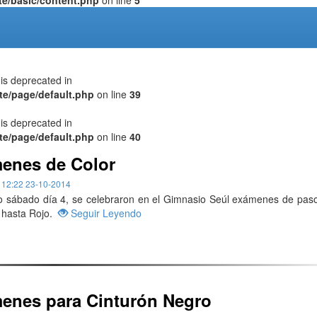
s deprecated in
te/page/default.php
on line
39
s deprecated in
te/page/default.php
on line
40
enes de Color
:
12:22 23-10-2014
o sábado día 4, se celebraron en el Gimnasio Seúl exámenes de pas
 hasta Rojo.
Seguir Leyendo
enes para Cinturón Negro