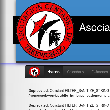
Asocia
Noticias
Calendario
Exámenes
Deprecated
: Constant FILTER_SANITIZE_STRING i
/home/taekwond/public_html/application/templa
Deprecated
: Constant FILTER_SANITIZE_STRING i
/home/taekwond/public_html/application/templa